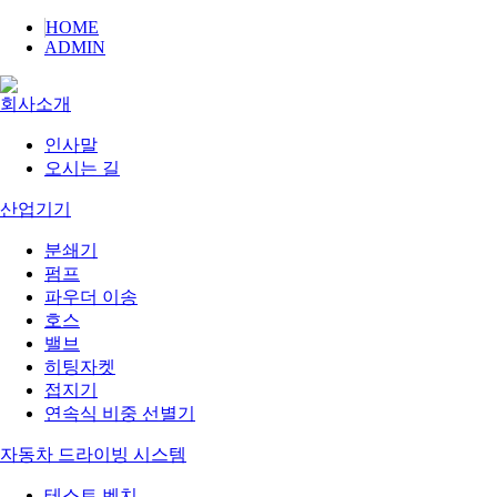
HOME
ADMIN
회사소개
인사말
오시는 길
산업기기
분쇄기
펌프
파우더 이송
호스
밸브
히팅자켓
접지기
연속식 비중 선별기
자동차 드라이빙 시스템
테스트 벤치